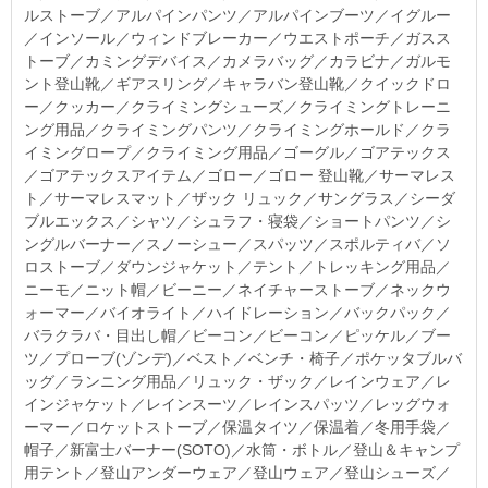
ルストーブ／アルパインパンツ／アルパインブーツ／イグルー
／インソール／ウィンドブレーカー／ウエストポーチ／ガスス
トーブ／カミングデバイス／カメラバッグ／カラビナ／ガルモ
ント登山靴／ギアスリング／キャラバン登山靴／クイックドロ
ー／クッカー／クライミングシューズ／クライミングトレーニ
ング用品／クライミングパンツ／クライミングホールド／クラ
イミングロープ／クライミング用品／ゴーグル／ゴアテックス
／ゴアテックスアイテム／ゴロー／ゴロー 登山靴／サーマレス
ト／サーマレスマット／ザック リュック／サングラス／シーダ
ブルエックス／シャツ／シュラフ・寝袋／ショートパンツ／シ
ングルバーナー／スノーシュー／スパッツ／スポルティバ／ソ
ロストーブ／ダウンジャケット／テント／トレッキング用品／
ニーモ／ニット帽／ビーニー／ネイチャーストーブ／ネックウ
ォーマー／バイオライト／ハイドレーション／バックパック／
バラクラバ・目出し帽／ビーコン／ビーコン／ピッケル／ブー
ツ／プローブ(ゾンデ)／ベスト／ベンチ・椅子／ポケッタブルバ
ッグ／ランニング用品／リュック・ザック／レインウェア／レ
インジャケット／レインスーツ／レインスパッツ／レッグウォ
ーマー／ロケットストーブ／保温タイツ／保温着／冬用手袋／
帽子／新富士バーナー(SOTO)／水筒・ボトル／登山＆キャンプ
用テント／登山アンダーウェア／登山ウェア／登山シューズ／