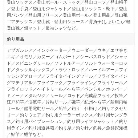
登山ソックス／登山ポール・ストック／登山ロープ／登山帽子
／登山手袋／登山用ジャケット／登山用ソックス・靴下／登山
用パンツ／登山用フリース／登山用ポール／登山用品／登山靴
ゴアテックス／登山靴・登山用シューズ／背負子(しょいこ)／軽
登山靴／銀マット／長袖シャツなど。
釣り用品
アブガルシア／インジケーター／ウェーダー／ウキ／エサ巻き
エギ／オモリ／カヌー／ゴムボート／シーバスロッド／シャッ
ド／スピニングリール／ソフトルアー／ソルトウォーターロッ
ド／タックルボックス／トラウトロッド／ハードルアー／フィ
ッシンググローブ／フライタイイングツール／フライタイイン
グマテリアル／フライフック／フライライン／フライリール／
フライロッド／ベイトリール／へら竿／ペンシル／ホッパー／
ミノー／メタルジグ／リール／ロッド／完成品フライ／投竿／
江戸和竿／渓流竿／片軸リール／磯竿／紀州へら竿／船用両軸
リール／船用電動リール／船竿／釣り 仕掛け／釣りアクセサ
リー／釣りウェア／釣り用クーラーボックス／釣り用サングラ
ス／釣り用バイブレーション／釣り用ライフジャケット／釣り
用ライン／釣り用道具箱／釣り糸／釣り針／釣具／魚群探知機
／鮎竿／鯉竿など。