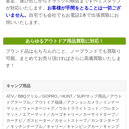
査定、運び出しからトラックの積込まですべてスタッフ
が対応いたします。
お客様が手間をとることは一切ござ
いません。
自宅でも会社でもお電話1本で出張買取にお
伺いいたします。
あらゆるアウトドア用品買取に対応！
ブランド品はもちろんのこと、ノーブランドでも買取り
可能。まとめてお売り頂ければさらに高価買取いたしま
す！
キャンプ用品
ATV／BBQグリル／GOPRO／HUNT／SUP/サップ用品／アウト
ドアテーブル／アウトドア福袋／アクションカメラ／インナー
マット／ウォータージャグ／ウルトラライトコット／ウレタン
マット／エアーマット／カーゴキャリー／カーサイドタープ／
カーナビ／ガスヒーター／カセットストーブ／カンタンタープ
／キッチンテーブル／キャリー／キャンピングカー／キャンプ