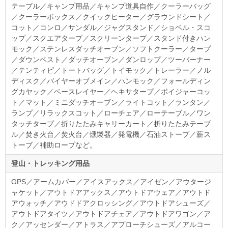
テーブル／キャンプ用品／キャンプ道具自作／クーラーバッグ
／クーラーボックス／クイックヒーター／グラウンドシート／
コット／コンロ／サンダル／ジャグスタンド／ショベル・スコ
ップ／スクエアタープ／スクリーンタープ／スタンド付きハン
モック／ステンレスダッチオーブン／ソフトクーラー／タープ
／ダウンベスト／ダッチオーブン／ダンロップ／ツーバーナー
／テンティピ／トートバッグ／トイモック／トレーラー／ノル
ディスク／バイヤーオブメイン／ハンモック／フォールディン
グカヤック／ベースレイヤー／ヘキサタープ／ボイジャーコッ
ト／マット／ミニダッチオーブン／ライトコット／ランタン／
ランプ／リラックスコット／ローチェア／ローテーブル／ワン
タッチタープ／折りたたみキャリーカート／折りたたみテーブ
ル／焚き火台／焚火台／燻製器／発電機／石油ストーブ／薪ス
トーブ／補助ロープなど。
登山・トレッキング用品
GPS／アームカバー／アイスアックス／アイゼン／アウタージ
ャケット／アウトドアアックス／アウトドアウェア／アウトド
アウォッチ／アウドドアクロッシング／アウトドアシューズ／
アウトドアタイツ／アウトドアチェア／アウトドアワゴン／ア
ク／アッセンダー／アトラス／アプローチシューズ／アルコー