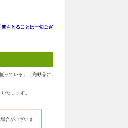
手間をとることは一切ござ
て揃っている。（完動品に
りいたします。
る場合がございま